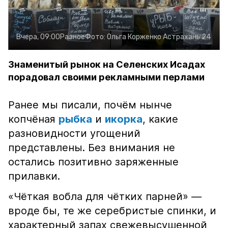
Вчера, 09:00
Разное
Фото:
Ольга Корженко
Астрахань 24
Знаменитый рынок на Селенских Исадах
порадовал своими рекламными перлами
Ранее мы писали, почём нынче
копчёная
рыбка
и
икорка
, какие
разновидности угощений
представлены. Без внимания не
остались позитивно заряженные
прилавки.
«Чёткая вобла для чётких парней» —
вроде бы, те же серебристые спинки, и
характерный запах свежевысушенной