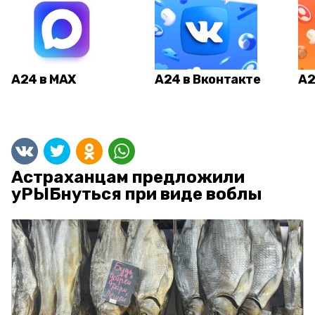
А24 в MAX
А24 в Вконтакте
А2
Астраханцам предложили
уРЫБнуться при виде воблы