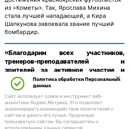
из «Кометы». Так, Ярослава Михина
стала лучшей нападающей, а Кира
Шапкунова завоевала звание лучший
бомбардир.
«Благодарим всех участников,
тренеров-преподавателей и
зрителей за активное участие и
поддержку! Ваша энергия и
Политика обработки Персональных
данных
стремление к победе сделали этот
турнир ярким и незабываемым.
Сайт использует cookie и инструмент веб-
аналитики Яндекс.Метрика. Это позволяет
Желаем всем новых спортивных
анализировать взаимодействие посетителей с
достижений и побед!»
сайтом и делать его лучше. Продолжая
пользоваться сайтом, Вы соглашаетесь с
отметили организаторы турнира.
использованием данных сервисов.