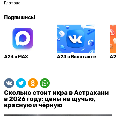
Глотова.
Подпишись!
А24 в MAX
А24 в Вконтакте
А2
Сколько стоит икра в Астрахани
в 2026 году: цены на щучью,
красную и чёрную