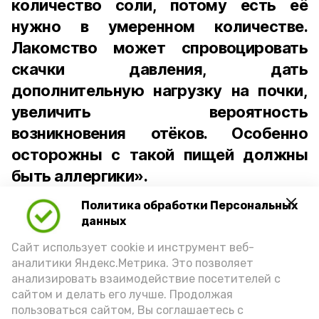
количество соли, потому есть её
нужно в умеренном количестве.
Лакомство может спровоцировать
скачки давления, дать
дополнительную нагрузку на почки,
увеличить вероятность
возникновения отёков. Особенно
осторожны с такой пищей должны
быть аллергики».
Политика обработки Персональных
Для взрослого человека безопасной
данных
порцией икры считается 30-50 граммов
(2-3 ложки). При этом следует обратить
Сайт использует cookie и инструмент веб-
аналитики Яндекс.Метрика. Это позволяет
внимание на хлеб, с которым она
анализировать взаимодействие посетителей с
подаётся: лучше выбирать
сайтом и делать его лучше. Продолжая
цельнозерновой, с мукой грубого
пользоваться сайтом, Вы соглашаетесь с