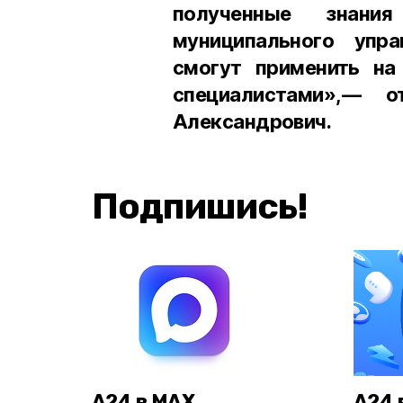
полученные знани
муниципального упр
смогут применить на
специалистами»,— 
Александрович.
Подпишись!
А24 в MAX
А24 