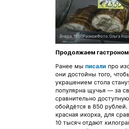
Вчера, 11:00
Разное
Фото:
Ольга Ко
Продолжаем гастроном
Ранее мы
писали
про изо
они достойны того, чтоб
украшением стола стану
популярна щучья — за с
сравнительно доступную 
обойдётся в 850 рублей.
красная икорка, для срав
10 тысяч отдают килогр