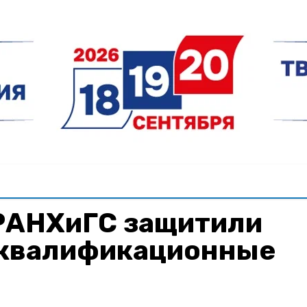
РАНХиГС защитили
квалификационные