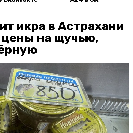
ит икра в Астрахани
: цены на щучью,
чёрную