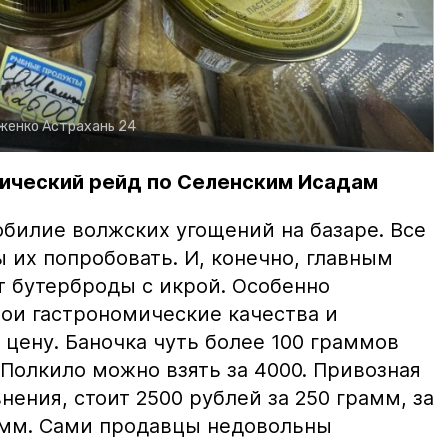
рженко
Астрахань 24
ический рейд по Селенским Исадам
билие волжских угощений на базаре. Все
ы их попробовать. И, конечно, главным
т бутерброды с икрой. Особенно
вои гастрономические качества и
цену. Баночка чуть более 100 граммов
 Полкило можно взять за 4000. Привозная
нения, стоит 2500 рублей за 250 грамм, за
амм. Сами продавцы недовольны