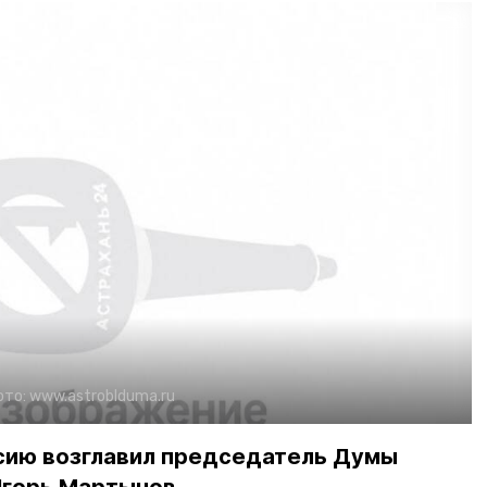
ото:
www.astroblduma.ru
сию возглавил председатель Думы