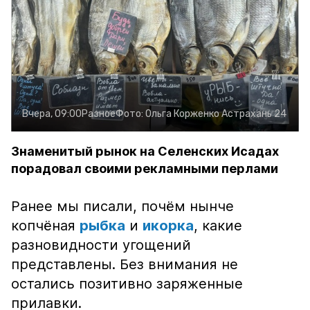
Вчера, 09:00
Разное
Фото:
Ольга Корженко
Астрахань 24
Знаменитый рынок на Селенских Исадах
порадовал своими рекламными перлами
Ранее мы писали, почём нынче
копчёная
рыбка
и
икорка
, какие
разновидности угощений
представлены. Без внимания не
остались позитивно заряженные
прилавки.