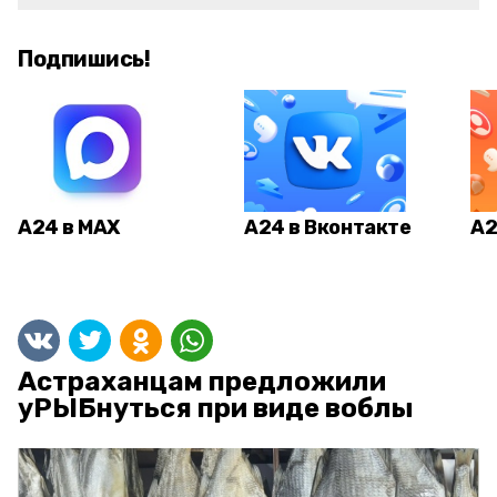
Подпишись!
А24 в MAX
А24 в Вконтакте
А2
Астраханцам предложили
уРЫБнуться при виде воблы