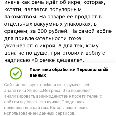
иначе как речь идёт об икре, которая,
кстати, является популярным
лакомством. На базаре её продают в
отдельных вакуумных упаковках, в
среднем, за 300 рублей. На самой вобле
для привлекательности тоже
указывают: с икрой. А для тех, кому
цена не по душе, приготовили воблу с
надписью «В речке дешевле».
Политика обработки Персональных
данных
Сайт использует cookie и инструмент веб-
аналитики Яндекс.Метрика. Это позволяет
анализировать взаимодействие посетителей с
сайтом и делать его лучше. Продолжая
пользоваться сайтом, Вы соглашаетесь с
использованием данных сервисов.