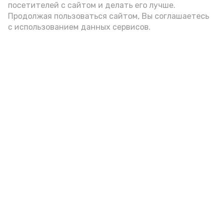
посетителей с сайтом и делать его лучше.
Продолжая пользоваться сайтом, Вы соглашаетесь
с использованием данных сервисов.
Фото: Ольга Корженко Астрахань 24
Как объяснили продавцы, воблу берут
охотно: уж больно хороша на вкус. К
тому же её удобно транспортировать,
она долго не портится. А это
немаловажно: рыбка, особенно с такими
бодрыми «аффирмациями», станет
лакомым презентом даже для далеко