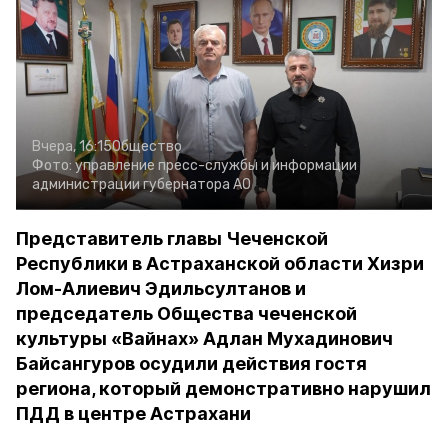
Вчера, 16:15
Общество
Фото:
управление пресс-службы и информации
администрации губернатора АО
Представитель главы Чеченской
Республики в Астраханской области Хизри
Лом-Алиевич Эдильсултанов и
председатель Общества чеченской
культуры «Вайнах» Адлан Мухадинович
Байсангуров осудили действия гостя
региона, который демонстративно нарушил
ПДД в центре Астрахани