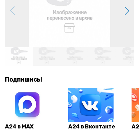
Подпишись!
А24 в MAX
А24 в Вконтакте
А2