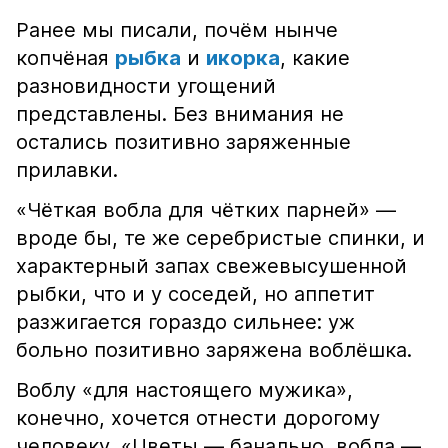
Ранее мы писали, почём нынче
копчёная
рыбка
и
икорка
, какие
разновидности угощений
представлены. Без внимания не
остались позитивно заряженные
прилавки.
«Чёткая вобла для чётких парней» —
вроде бы, те же серебристые спинки, и
характерный запах свежевысушенной
рыбки, что и у соседей, но аппетит
разжигается гораздо сильнее: уж
больно позитивно заряжена воблёшка.
Воблу «для настоящего мужика»,
конечно, хочется отнести дорогому
человеку. «Цветы — банально, вобла —