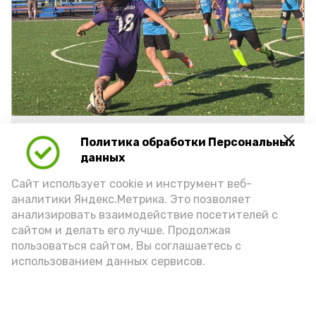
Фото: ДЮСШ с. Красный Яр
Политика обработки Персональных
данных
Подпишись!
Сайт использует cookie и инструмент веб-
аналитики Яндекс.Метрика. Это позволяет
анализировать взаимодействие посетителей с
сайтом и делать его лучше. Продолжая
пользоваться сайтом, Вы соглашаетесь с
использованием данных сервисов.
А24 в MAX
А24 в Вконтакте
А2