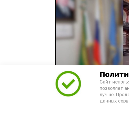
Полити
Сайт исполь
позволяет а
лучше. Прод
Видео: управление пресс-службы 
данных серв
год единства народов
зако