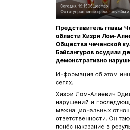
Сегодня, 16:15
Общество
Фото:
управление пресс-службы и
Представитель главы Ч
области Хизри Лом-Али
Общества чеченской ку
Байсангуров осудили де
демонстративно наруши
Информация об этом инц
сетях.
Хизри Лом-Алиевич Эдил
нарушений и последующе
межнациональных отноше
ответственности. Он та
понёс наказание в резу