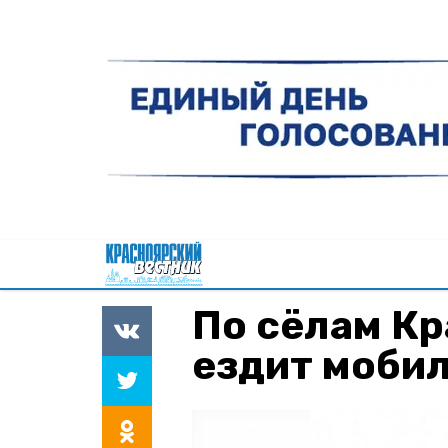
По сёлам Кр
ездит моби