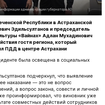
 информации администрации губернатора АО
еченской Республики в Астраханской
евич Эдильсултанов и председатель
льтуры «Вайнах» Адлан Мухадинович
йствия гостя региона, который
л ПДД в центре Астрахани
иденте была освещена в социальных
ьсултанов подчеркнул, что выявление
е наказание — это не вопрос
ний, а вопрос закона, совести и личной
кже проинформировал, что виновник уже
льтате совместных действий сотрудников