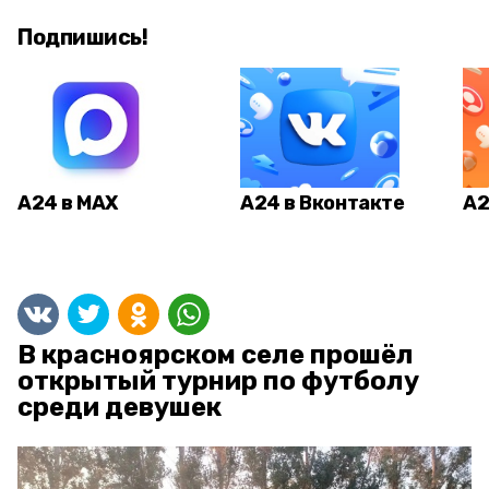
Подпишись!
А24 в MAX
А24 в Вконтакте
А2
В красноярском селе прошёл
открытый турнир по футболу
среди девушек