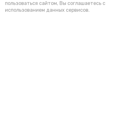
пользоваться сайтом, Вы соглашаетесь с
использованием данных сервисов.
Красноярский районный музей
пополнился новым артефактом
Сегодня, 09:42
Культура
Фото:
Г. Кельдиянова
Местная жительница передала в дар