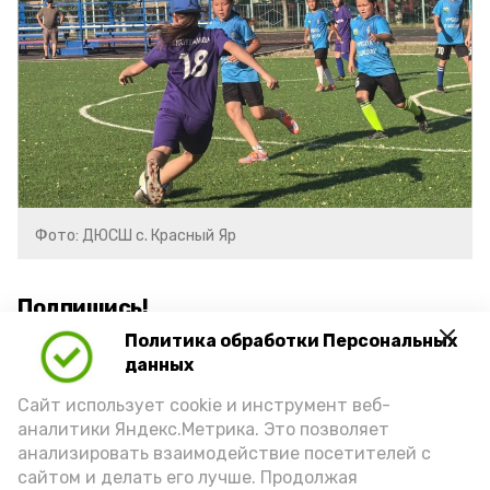
Фото: ДЮСШ с. Красный Яр
Подпишись!
Политика обработки Персональных
данных
Сайт использует cookie и инструмент веб-
аналитики Яндекс.Метрика. Это позволяет
анализировать взаимодействие посетителей с
А24 в MAX
А24 в Вконтакте
А2
сайтом и делать его лучше. Продолжая