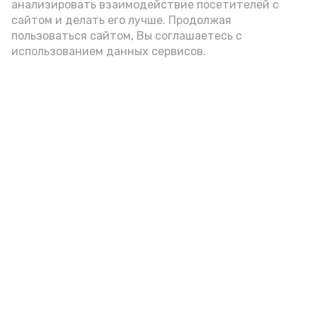
стремление к победе сделали этот
анализировать взаимодействие посетителей с
сайтом и делать его лучше. Продолжая
турнир ярким и незабываемым.
пользоваться сайтом, Вы соглашаетесь с
Желаем всем новых спортивных
использованием данных сервисов.
достижений и побед!»
отметили организаторы турнира.
Фото: ДЮСШ с. Красный Яр