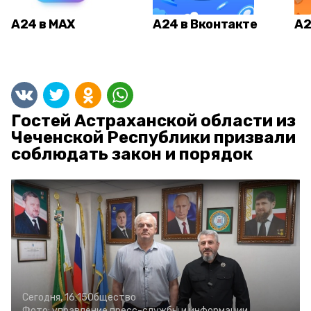
А24 в MAX
А24 в Вконтакте
А2
Гостей Астраханской области из
Чеченской Республики призвали
соблюдать закон и порядок
Сегодня, 16:15
Общество
Фото:
управление пресс-службы и информации