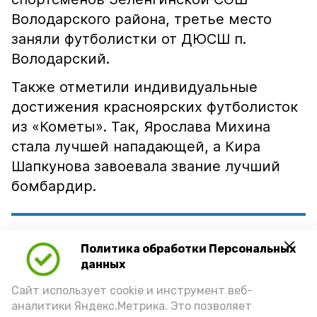
Володарского района, третье место
заняли футболистки от ДЮСШ п.
Володарский.
Также отметили индивидуальные
достижения красноярских футболисток
из «Кометы». Так, Ярослава Михина
стала лучшей нападающей, а Кира
Шапкунова завоевала звание лучший
бомбардир.
«Благодарим всех участников,
Политика обработки Персональных
тренеров-преподавателей и
данных
зрителей за активное участие и
Сайт использует cookie и инструмент веб-
поддержку! Ваша энергия и
аналитики Яндекс.Метрика. Это позволяет