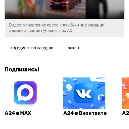
Video
Видео: управление пресс-службы и информации
администрации губернатора АО
год единства народов
закон
Подпишись!
А24 в MAX
А24 в Вконтакте
А2