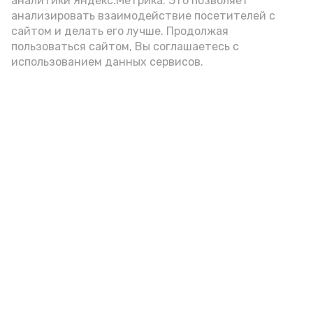
аналитики Яндекс.Метрика. Это позволяет
анализировать взаимодействие посетителей с
сайтом и делать его лучше. Продолжая
Видео: управление пресс-службы и информации
пользоваться сайтом, Вы соглашаетесь с
администрации губернатора АО
использованием данных сервисов.
год единства народов
закон
Подпишись!
А24 в MAX
А24 в Вконтакте
А2