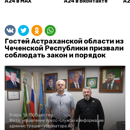
А24 в MAX
А24 в Вконтакте
А2
Гостей Астраханской области из
Чеченской Республики призвали
соблюдать закон и порядок
Вчера, 16:15
Общество
Фото:
управление пресс-службы и информации
администрации губернатора АО