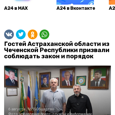
А24 в MAX
А24 в Вконтакте
А2
Гостей Астраханской области из
Чеченской Республики призвали
соблюдать закон и порядок
6 августа , 16:15
Общество
Фото:
управление пресс-службы и информации