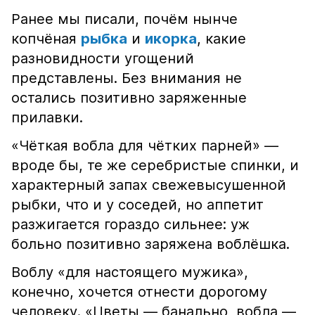
Ранее мы писали, почём нынче
копчёная
рыбка
и
икорка
, какие
разновидности угощений
представлены. Без внимания не
остались позитивно заряженные
прилавки.
«Чёткая вобла для чётких парней» —
вроде бы, те же серебристые спинки, и
характерный запах свежевысушенной
рыбки, что и у соседей, но аппетит
разжигается гораздо сильнее: уж
больно позитивно заряжена воблёшка.
Воблу «для настоящего мужика»,
конечно, хочется отнести дорогому
человеку. «Цветы — банально, вобла —