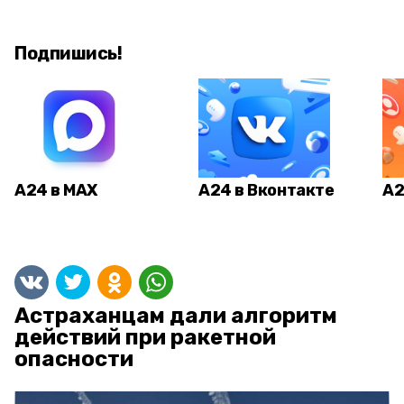
Подпишись!
А24 в MAX
А24 в Вконтакте
А2
Астраханцам дали алгоритм
действий при ракетной
опасности