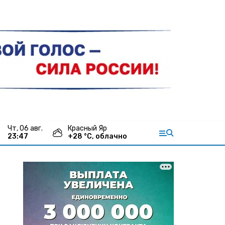
чт, 06 авг.
Красный Яр
23:47
+
28
°С,
облачно