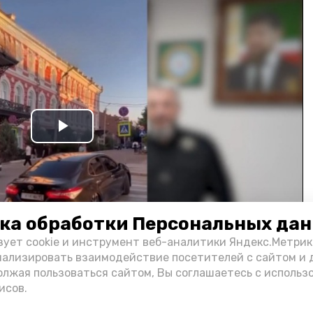
Play
Video
ка обработки Персональных да
зует cookie и инструмент веб-аналитики Яндекс.Метрик
нализировать взаимодействие посетителей с сайтом и 
олжая пользоваться сайтом, Вы соглашаетесь с использ
и информации администрации губернатора АО
исов.