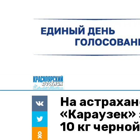
На астрахан
«Караузек»
10 кг черно