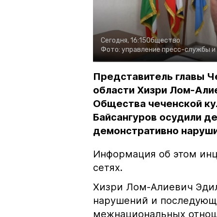
Сегодня, 16:15
Общество
Фото:
управление пресс-службы и
Представитель главы Ч
области Хизри Лом-Али
Общества чеченской ку
Байсангуров осудили де
демонстративно наруши
Информация об этом инц
сетях.
Хизри Лом-Алиевич Эдил
нарушений и последующе
межнациональных отноше