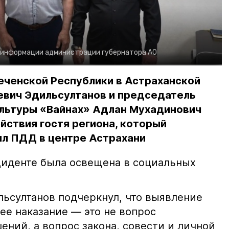
 информации администрации губернатора АО
еченской Республики в Астраханской
евич Эдильсултанов и председатель
льтуры «Вайнах» Адлан Мухадинович
йствия гостя региона, который
л ПДД в центре Астрахани
иденте была освещена в социальных
ьсултанов подчеркнул, что выявление
е наказание — это не вопрос
ний, а вопрос закона, совести и личной