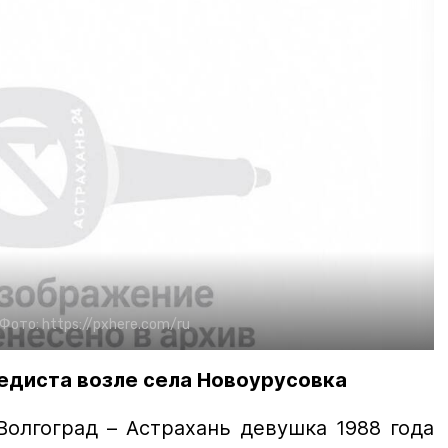
Фото:
https://pxhere.com/ru
едиста возле села Новоурусовка
Волгоград – Астрахань девушка 1988 года