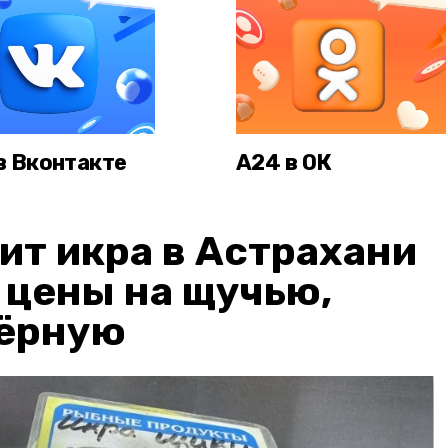
в Вконтакте
А24 в ОК
ит икра в Астрахани
: цены на щучью,
чёрную