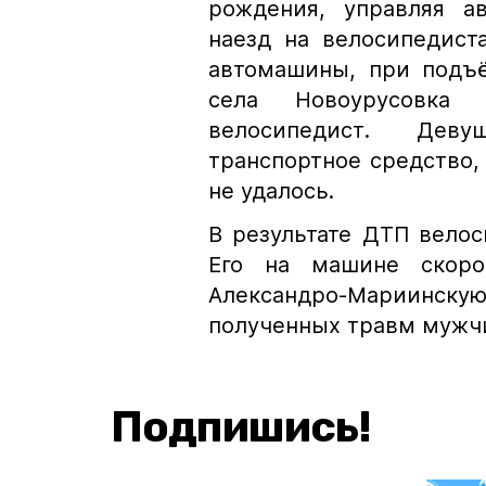
рождения, управляя а
наезд на велосипедист
автомашины, при подъё
села Новоурусовка
велосипедист. Дев
транспортное средство,
не удалось.
В результате ДТП вело
Его на машине скор
Александро-Мариинску
полученных травм мужч
Подпишись!