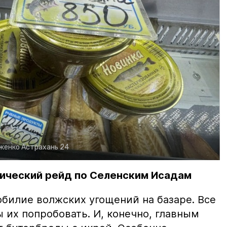
рженко
Астрахань 24
ический рейд по Селенским Исадам
билие волжских угощений на базаре. Все
ы их попробовать. И, конечно, главным