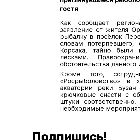
приглянувшиеся рыболо
гостя
Как сообщает регио
заявление от жителя Ор
рыбалку в посёлок Пере
словам потерпевшего, 
Корсака, тайно были
лесками. Правоохран
обстоятельства данного 
Кроме того, сотруд
«Росрыболовство» в х
акватории реки Бузан
крючковые снасти с о
штуки соответственно.
необходимые мероприят
Подпишись!