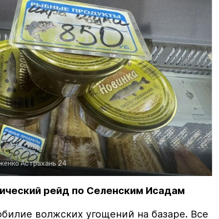
рженко
Астрахань 24
ический рейд по Селенским Исадам
билие волжских угощений на базаре. Все