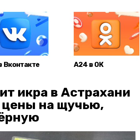
в Вконтакте
А24 в ОК
ит икра в Астрахани
: цены на щучью,
чёрную