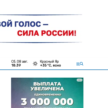
сб, 08 авг.
Красный Яр
18:39
+
35
°С,
ясно