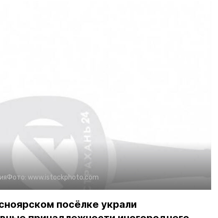
ия
Фото:
www.istockphoto.com
асноярском посёлке украли