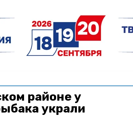
ком районе у
рыбака украли