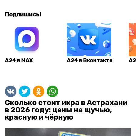
Подпишись!
А24 в MAX
А24 в Вконтакте
А2
Сколько стоит икра в Астрахани
в 2026 году: цены на щучью,
красную и чёрную