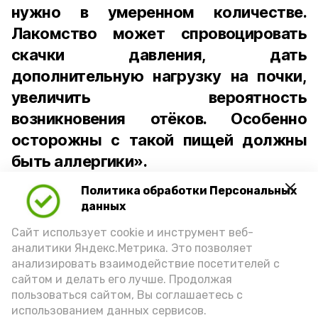
нужно в умеренном количестве.
Лакомство может спровоцировать
скачки давления, дать
дополнительную нагрузку на почки,
увеличить вероятность
возникновения отёков. Особенно
осторожны с такой пищей должны
быть аллергики».
Политика обработки Персональных
Для взрослого человека безопасной
данных
порцией икры считается 30-50 граммов
(2-3 ложки). При этом следует обратить
Сайт использует cookie и инструмент веб-
аналитики Яндекс.Метрика. Это позволяет
внимание на хлеб, с которым она
анализировать взаимодействие посетителей с
подаётся: лучше выбирать
сайтом и делать его лучше. Продолжая
цельнозерновой, с мукой грубого
пользоваться сайтом, Вы соглашаетесь с
использованием данных сервисов.
помола. Есть икру следует в первой