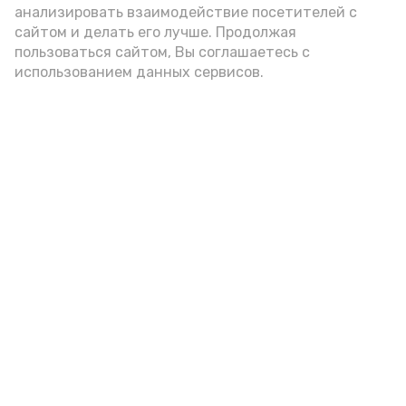
анализировать взаимодействие посетителей с
сайтом и делать его лучше. Продолжая
Видео: управление пресс-службы и информации
пользоваться сайтом, Вы соглашаетесь с
администрации губернатора АО
использованием данных сервисов.
год единства народов
закон
Подпишись!
А24 в MAX
А24 в Вконтакте
А2