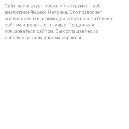
(2-3 ложки). При этом следует обратить
Сайт использует cookie и инструмент веб-
аналитики Яндекс.Метрика. Это позволяет
внимание на хлеб, с которым она
анализировать взаимодействие посетителей с
подаётся: лучше выбирать
сайтом и делать его лучше. Продолжая
цельнозерновой, с мукой грубого
пользоваться сайтом, Вы соглашаетесь с
использованием данных сервисов.
помола. Есть икру следует в первой
половине дня. Кстати, полезнее для
здоровья сопроводить такой бутерброд
сочными овощами, свежей зеленью и
отварным яйцом.