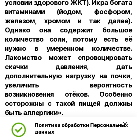
условии здорового ЖКТ). Икра богата
витаминами (йодом, фосфором,
железом, хромом и так далее).
Однако она содержит большое
количество соли, потому есть её
нужно в умеренном количестве.
Лакомство может спровоцировать
скачки давления, дать
дополнительную нагрузку на почки,
увеличить вероятность
возникновения отёков. Особенно
осторожны с такой пищей должны
быть аллергики».
Политика обработки Персональных
Для взрослого человека безопасной
данных
порцией икры считается 30-50 граммов