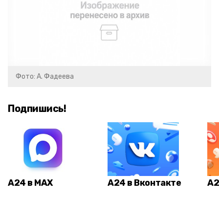
Фото: А. Фадеева
Подпишись!
А24 в MAX
А24 в Вконтакте
А2