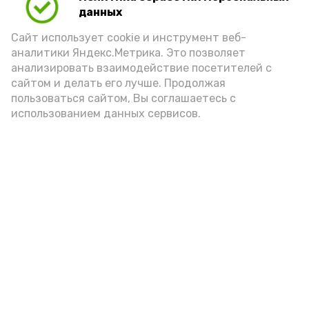
данных
порцией икры считается 30-50 граммов
(2-3 ложки). При этом следует обратить
Сайт использует cookie и инструмент веб-
аналитики Яндекс.Метрика. Это позволяет
внимание на хлеб, с которым она
анализировать взаимодействие посетителей с
подаётся: лучше выбирать
сайтом и делать его лучше. Продолжая
цельнозерновой, с мукой грубого
пользоваться сайтом, Вы соглашаетесь с
использованием данных сервисов.
помола. Есть икру следует в первой
половине дня. Кстати, полезнее для
здоровья сопроводить такой бутерброд
сочными овощами, свежей зеленью и
отварным яйцом.