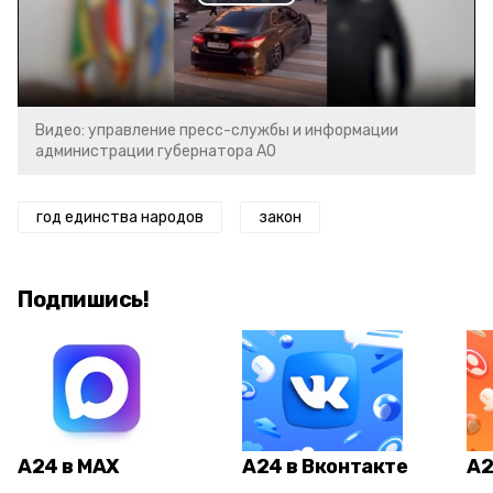
Play
Video
Видео: управление пресс-службы и информации
администрации губернатора АО
год единства народов
закон
Подпишись!
А24 в MAX
А24 в Вконтакте
А2