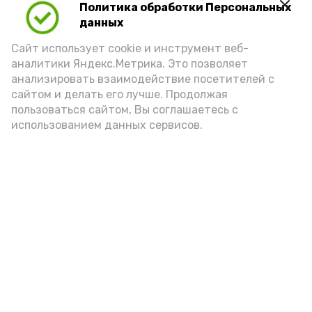
поддержку! Ваша энергия и
Политика обработки Персональных
данных
стремление к победе сделали этот
турнир ярким и незабываемым.
Сайт использует cookie и инструмент веб-
аналитики Яндекс.Метрика. Это позволяет
Желаем всем новых спортивных
анализировать взаимодействие посетителей с
достижений и побед!»
сайтом и делать его лучше. Продолжая
пользоваться сайтом, Вы соглашаетесь с
отметили организаторы турнира.
использованием данных сервисов.