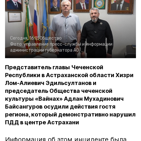
Сегодня, 16:15
Общество
Фото:
управление пресс-службы и информации
администрации губернатора АО
Представитель главы Чеченской
Республики в Астраханской области Хизри
Лом-Алиевич Эдильсултанов и
председатель Общества чеченской
культуры «Вайнах» Адлан Мухадинович
Байсангуров осудили действия гостя
региона, который демонстративно нарушил
ПДД в центре Астрахани
Информация об этом инциденте была