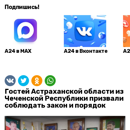
Подпишись!
А24 в MAX
А24 в Вконтакте
А2
Гостей Астраханской области из
Чеченской Республики призвали
соблюдать закон и порядок