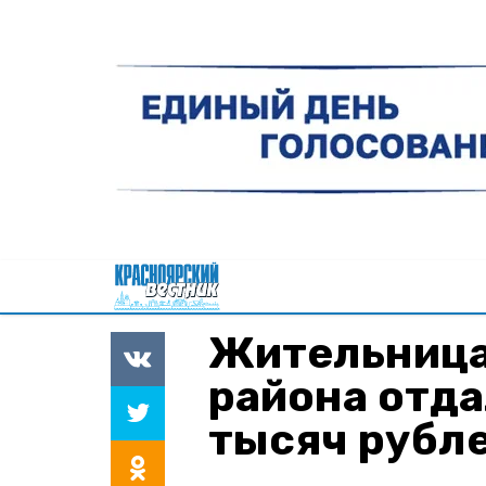
Жительница
района отд
тысяч рубл