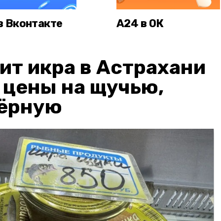
в Вконтакте
А24 в ОК
ит икра в Астрахани
: цены на щучью,
чёрную