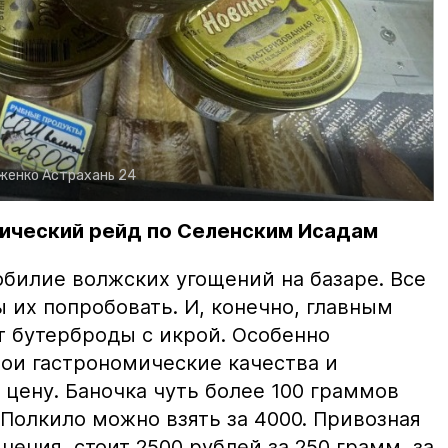
рженко
Астрахань 24
ический рейд по Селенским Исадам
билие волжских угощений на базаре. Все
ы их попробовать. И, конечно, главным
т бутерброды с икрой. Особенно
вои гастрономические качества и
цену. Баночка чуть более 100 граммов
 Полкило можно взять за 4000. Привозная
нения, стоит 2500 рублей за 250 грамм, за