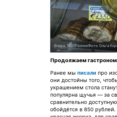
Вчера, 11:00
Разное
Фото:
Ольга Ко
Продолжаем гастроном
Ранее мы
писали
про изо
они достойны того, чтоб
украшением стола стану
популярна щучья — за с
сравнительно доступную 
обойдётся в 850 рублей.
красная икорка, для срав