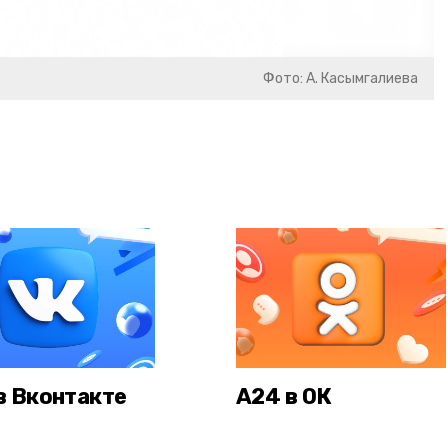
Фото: А. Касымгалиева
в Вконтакте
А24 в ОК