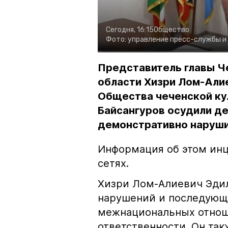
Сегодня, 16:15
Общество
Фото:
управление пресс-службы и
Представитель главы Ч
области Хизри Лом-Али
Общества чеченской ку
Байсангуров осудили де
демонстративно наруши
Информация об этом инц
сетях.
Хизри Лом-Алиевич Эдил
нарушений и последующе
межнациональных отноше
ответственности. Он та