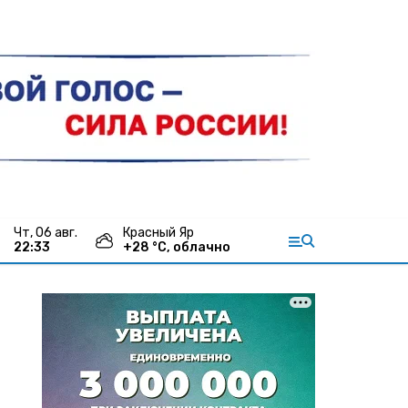
чт, 06 авг.
Красный Яр
22:33
+
28
°С,
облачно