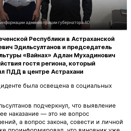
 информации администрации губернатора АО
еченской Республики в Астраханской
евич Эдильсултанов и председатель
льтуры «Вайнах» Адлан Мухадинович
йствия гостя региона, который
л ПДД в центре Астрахани
иденте была освещена в социальных
ьсултанов подчеркнул, что выявление
е наказание — это не вопрос
ний, а вопрос закона, совести и личной
кже проинформировал, что виновник уже