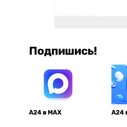
Подпишись!
А24 в MAX
А24 