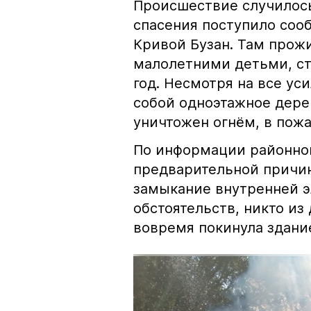
Происшествие случилось
спасения поступило соо
Кривой Бузан. Там прож
малолетними детьми, ста
год. Несмотря на все ус
собой одноэтажное дере
уничтожен огнём, в пожа
По информации районно
предварительной причин
замыкание внутренней э
обстоятельств, никто из
вовремя покинула здани