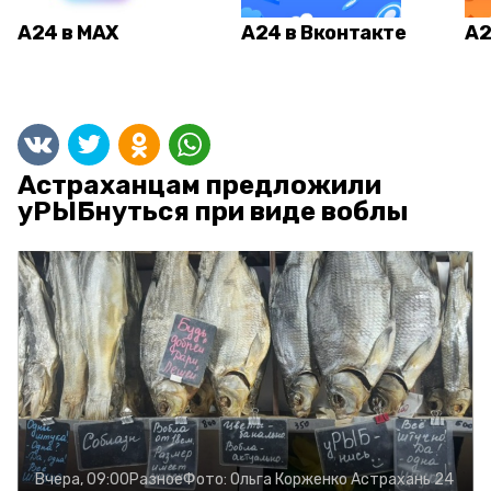
А24 в MAX
А24 в Вконтакте
А2
Астраханцам предложили
уРЫБнуться при виде воблы
Вчера, 09:00
Разное
Фото:
Ольга Корженко
Астрахань 24