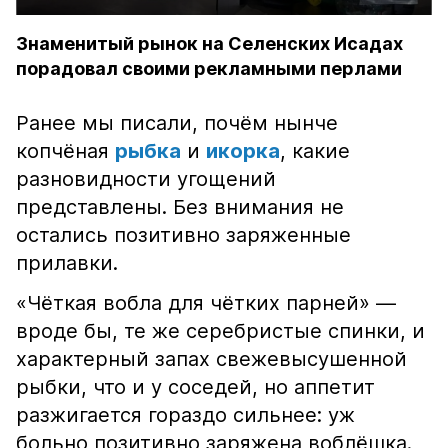
Знаменитый рынок на Селенских Исадах
порадовал своими рекламными перлами
Ранее мы писали, почём нынче
копчёная
рыбка
и
икорка
, какие
разновидности угощений
представлены. Без внимания не
остались позитивно заряженные
прилавки.
«Чёткая вобла для чётких парней» —
вроде бы, те же серебристые спинки, и
характерный запах свежевысушенной
рыбки, что и у соседей, но аппетит
разжигается гораздо сильнее: уж
больно позитивно заряжена воблёшка.