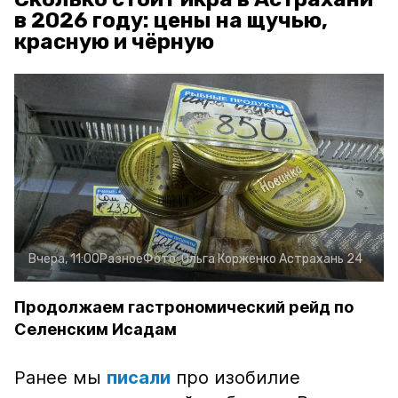
в 2026 году: цены на щучью,
красную и чёрную
Вчера, 11:00
Разное
Фото:
Ольга Корженко
Астрахань 24
Продолжаем гастрономический рейд по
Селенским Исадам
Ранее мы
писали
про изобилие