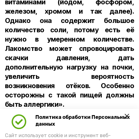
витаминами (йодом, фосфором,
железом, хромом и так далее).
Однако она содержит большое
количество соли, потому есть её
нужно в умеренном количестве.
Лакомство может спровоцировать
скачки давления, дать
дополнительную нагрузку на почки,
увеличить вероятность
возникновения отёков. Особенно
осторожны с такой пищей должны
быть аллергики».
Политика обработки Персональных
Для взрослого человека безопасной
данных
порцией икры считается 30-50 граммов
(2-3 ложки). При этом следует обратить
Сайт использует cookie и инструмент веб-