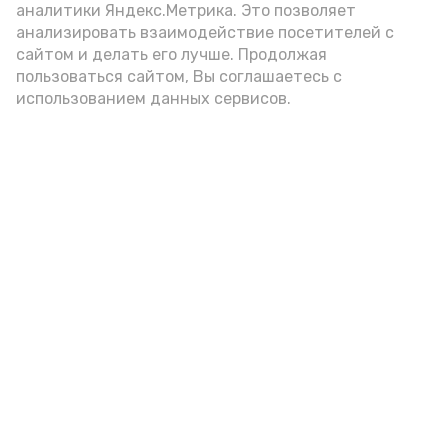
аналитики Яндекс.Метрика. Это позволяет
внимание на хлеб, с которым она
анализировать взаимодействие посетителей с
подаётся: лучше выбирать
сайтом и делать его лучше. Продолжая
цельнозерновой, с мукой грубого
пользоваться сайтом, Вы соглашаетесь с
использованием данных сервисов.
помола. Есть икру следует в первой
половине дня. Кстати, полезнее для
здоровья сопроводить такой бутерброд
сочными овощами, свежей зеленью и
отварным яйцом.