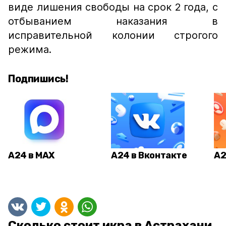
виде лишения свободы на срок 2 года, с
отбыванием наказания в
исправительной колонии строгого
режима.
Подпишись!
А24 в MAX
А24 в Вконтакте
А2
Сколько стоит икра в Астрахани