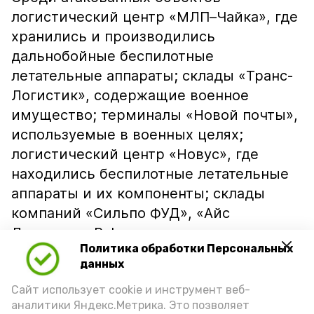
логистический центр «МЛП–Чайка», где
хранились и производились
дальнобойные беспилотные
летательные аппараты; склады «Транс-
Логистик», содержащие военное
имущество; терминалы «Новой почты»,
используемые в военных целях;
логистический центр «Новус», где
находились беспилотные летательные
аппараты и их компоненты; склады
компаний «Сильпо ФУД», «Айс
Логистик», Raben и других, которые
Политика обработки Персональных
также использовались для хранения
данных
вооружений, а также складской
Сайт использует cookie и инструмент веб-
терминал Rozetka с военным
аналитики Яндекс.Метрика. Это позволяет
имуществом и склады логистического