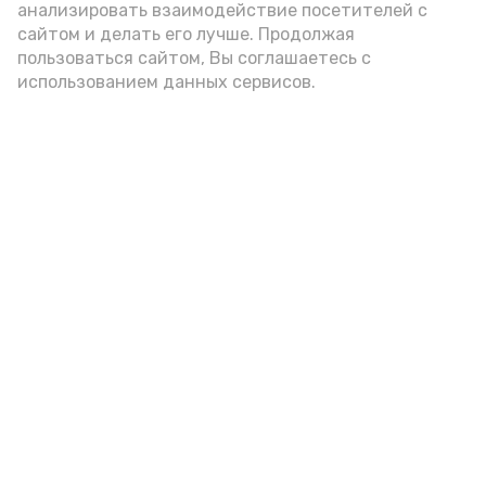
анализировать взаимодействие посетителей с
центра «Калиновка» в Киевской
сайтом и делать его лучше. Продолжая
области.
пользоваться сайтом, Вы соглашаетесь с
использованием данных сервисов.
Подпишись!
А24 в MAX
А24 в Вконтакте
А2
Красноярские библиотекари
провели урок истории в Центре