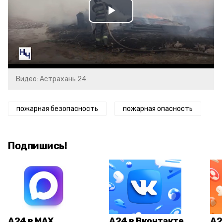
Play
Video
Видео: Астрахань 24
пожарная безопасность
пожарная опасность
Подпишись!
А24 в MAX
А24 в Вконтакте
А2