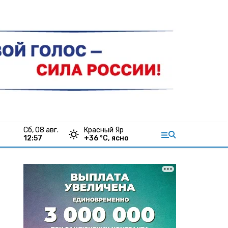
сб, 08 авг.
Красный Яр
12:57
+
36
°С,
ясно