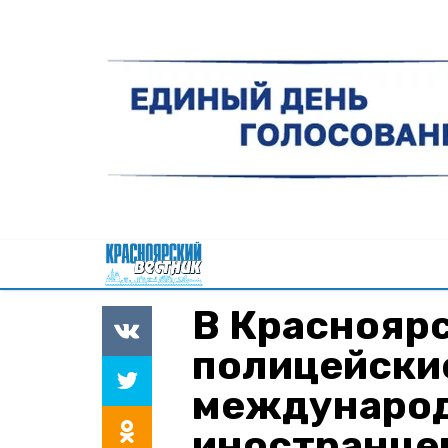
В Краснояр
полицейские
международ
иностранце