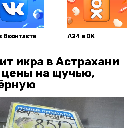
в Вконтакте
А24 в ОК
ит икра в Астрахани
: цены на щучью,
чёрную