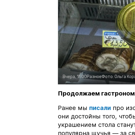
Вчера, 11:00
Разное
Фото:
Ольга Ко
Продолжаем гастроном
Ранее мы
писали
про изо
они достойны того, чтоб
украшением стола стану
популярна щучья — за с