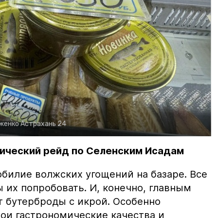
рженко
Астрахань 24
ический рейд по Селенским Исадам
билие волжских угощений на базаре. Все
ы их попробовать. И, конечно, главным
т бутерброды с икрой. Особенно
вои гастрономические качества и