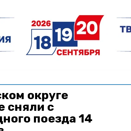
ском округе
 сняли с
ного поезда 14
в