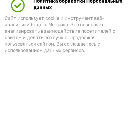
Политика обработки Персональных
Play
данных
Video
Сайт использует cookie и инструмент веб-
аналитики Яндекс.Метрика. Это позволяет
анализировать взаимодействие посетителей с
сайтом и делать его лучше. Продолжая
Видео: управление пресс-службы и информации
пользоваться сайтом, Вы соглашаетесь с
администрации губернатора АО
использованием данных сервисов.
год единства народов
закон
Подпишись!
А24 в MAX
А24 в Вконтакте
А2