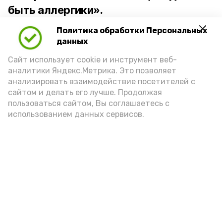
быть аллергики».
Политика обработки Персональных
Для взрослого человека безопасной
данных
порцией икры считается 30-50 граммов
(2-3 ложки). При этом следует обратить
Сайт использует cookie и инструмент веб-
аналитики Яндекс.Метрика. Это позволяет
внимание на хлеб, с которым она
анализировать взаимодействие посетителей с
подаётся: лучше выбирать
сайтом и делать его лучше. Продолжая
цельнозерновой, с мукой грубого
пользоваться сайтом, Вы соглашаетесь с
использованием данных сервисов.
помола. Есть икру следует в первой
половине дня. Кстати, полезнее для
здоровья сопроводить такой бутерброд
сочными овощами, свежей зеленью и
отварным яйцом.