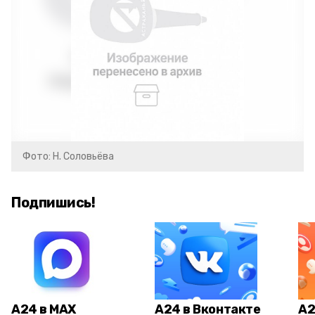
Фото: Н. Соловьёва
Подпишись!
А24 в MAX
А24 в Вконтакте
А2