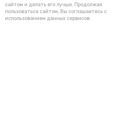
сайтом и делать его лучше. Продолжая
Видео: управление пресс-службы и информации
пользоваться сайтом, Вы соглашаетесь с
администрации губернатора АО
использованием данных сервисов.
год единства народов
закон
Подпишись!
А24 в MAX
А24 в Вконтакте
А2