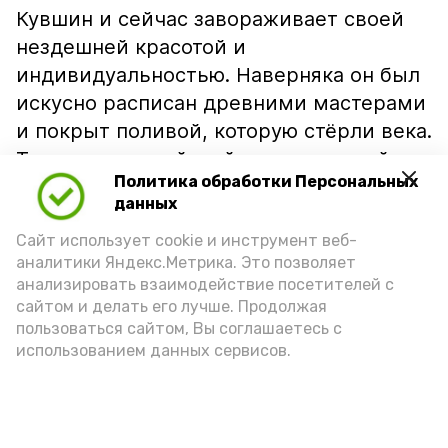
Кувшин и сейчас завораживает своей
нездешней красотой и
индивидуальностью. Наверняка он был
искусно расписан древними мастерами
и покрыт поливой, которую стёрли века.
Теперь византийский керамический
Политика обработки Персональных
кувшин займёт достойное место в
данных
музейной экспозиции, посвященной
Сайт использует cookie и инструмент веб-
далекому прошлому нашей малой
аналитики Яндекс.Метрика. Это позволяет
родины. Полюбоваться им сможет
анализировать взаимодействие посетителей с
каждый посетитель Красноярского
сайтом и делать его лучше. Продолжая
районного музея.
пользоваться сайтом, Вы соглашаетесь с
использованием данных сервисов.
Подпишись!