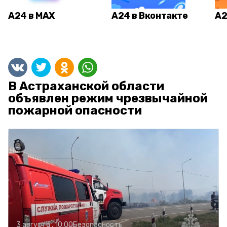
А24 в MAX
А24 в Вконтакте
А2
В Астраханской области
объявлен режим чрезвычайной
пожарной опасности
3 августа , 10:00
Безопасность