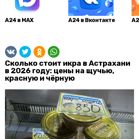
А24 в MAX
А24 в Вконтакте
А2
Сколько стоит икра в Астрахани
в 2026 году: цены на щучью,
красную и чёрную