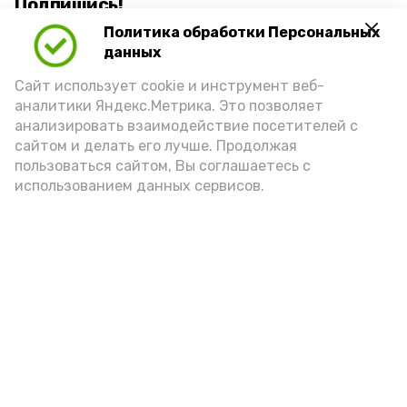
Подпишись!
Политика обработки Персональных
данных
Сайт использует cookie и инструмент веб-
аналитики Яндекс.Метрика. Это позволяет
анализировать взаимодействие посетителей с
А24 в MAX
А24 в Вконтакте
А2
сайтом и делать его лучше. Продолжая
пользоваться сайтом, Вы соглашаетесь с
использованием данных сервисов.
Красноярский районный музей
пополнился новым артефактом