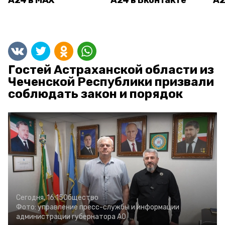
А24 в MAX
А24 в Вконтакте
А2
Гостей Астраханской области из
Чеченской Республики призвали
соблюдать закон и порядок
Сегодня, 16:15
Общество
Фото:
управление пресс-службы и информации
администрации губернатора АО