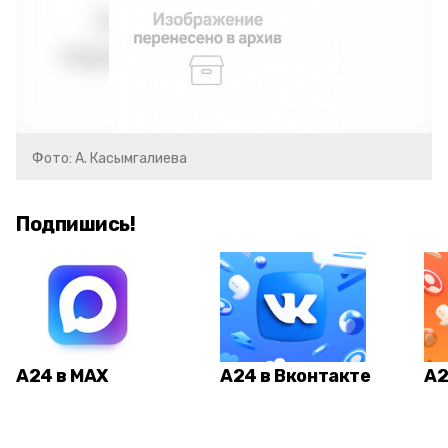
Фото: А. Касымгалиева
Подпишись!
А24 в MAX
А24 в Вконтакте
А2