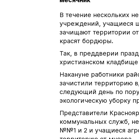
месячник
В течение нескольких н
учреждений, учащиеся ш
зачищают территории от
красят бордюры.
Так, в преддверии празд
христианском кладбище 
Накануне работники ра
зачистили территорию вд
следующий день по пору
экологическую уборку п
Представители Красноярс
коммунальных служб, н
№№1 и 2 и учащиеся агр