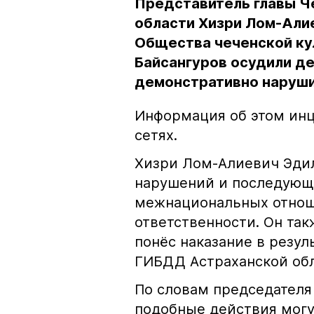
Представитель главы Ч
области Хизри Лом-Али
Общества чеченской ку
Байсангуров осудили де
демонстративно наруши
Информация об этом инц
сетях.
Хизри Лом-Алиевич Эдил
нарушений и последующе
межнациональных отноше
ответственности. Он та
понёс наказание в резу
ГИБДД Астраханской обл
По словам председателя
подобные действия могу