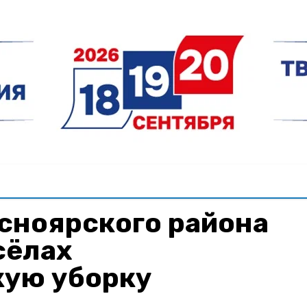
сноярского района
сёлах
кую уборку