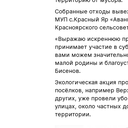
территорию от мусора.
Собранные отходы вывез
МУП с.Красный Яр «Ава
Красноярского сельсовет
«Выражаю искреннюю при
принимает участие в су
вами можем значительно
малой родины и благоустр
Бисенов.
Экологическая акция пр
посёлков, например Верх
других, уже провели уб
улицах, около частных 
территории.