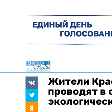
Жители Кра
проводят в 
экологичес