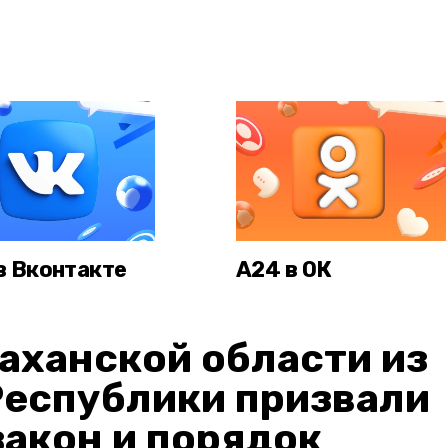
в Вконтакте
А24 в ОК
аханской области из
Республики призвали
акон и порядок