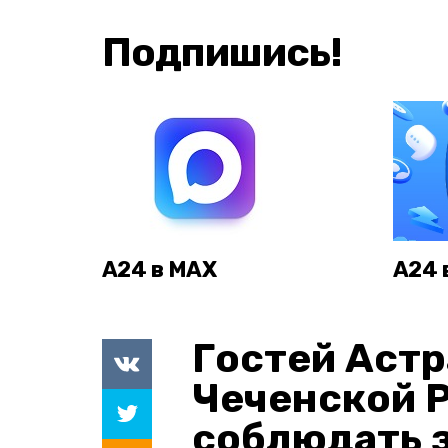
Подпишись!
А24 в MAX
А24 
Гостей Астр
Чеченской 
соблюдать з