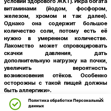
условии здорового ЖКТ). Икра богата
витаминами (йодом, фосфором,
железом, хромом и так далее).
Однако она содержит большое
количество соли, потому есть её
нужно в умеренном количестве.
Лакомство может спровоцировать
скачки давления, дать
дополнительную нагрузку на почки,
увеличить вероятность
возникновения отёков. Особенно
осторожны с такой пищей должны
быть аллергики».
Политика обработки Персональных
Для взрослого человека безопасной
данных
порцией икры считается 30-50 граммов