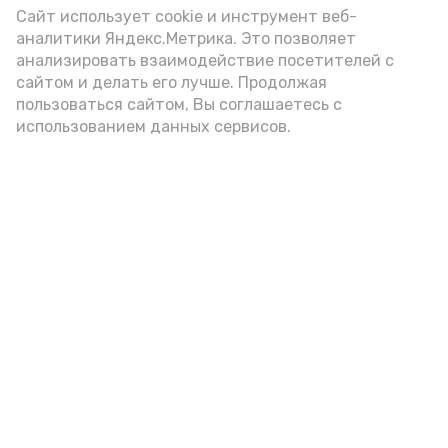
(2-3 ложки). При этом следует обратить
Сайт использует cookie и инструмент веб-
аналитики Яндекс.Метрика. Это позволяет
внимание на хлеб, с которым она
анализировать взаимодействие посетителей с
подаётся: лучше выбирать
сайтом и делать его лучше. Продолжая
цельнозерновой, с мукой грубого
пользоваться сайтом, Вы соглашаетесь с
использованием данных сервисов.
помола. Есть икру следует в первой
половине дня. Кстати, полезнее для
здоровья сопроводить такой бутерброд
сочными овощами, свежей зеленью и
отварным яйцом.