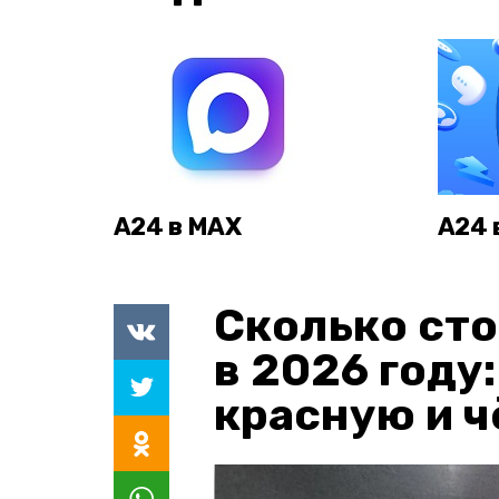
А24 в MAX
А24 
Сколько сто
в 2026 году
красную и 