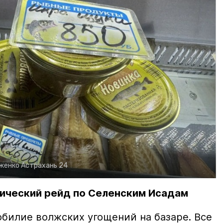
рженко
Астрахань 24
ический рейд по Селенским Исадам
билие волжских угощений на базаре. Все