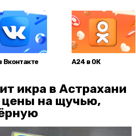
в Вконтакте
А24 в ОК
ит икра в Астрахани
: цены на щучью,
чёрную