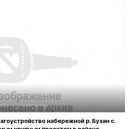
во
Фото:
А. Касымгалиева
агоустройство набережной р. Бузан с.