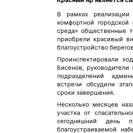
Красный Яр является с
В рамках реализации 
комфортной городской 
среда» общественные т
приобрели красивый вн
благоустройство берего
Проинспектировали ход
Бисенов, руководители 
подразделений админ
встречи обсудили этап
сроки завершения.
Несколько месяцев наз
участка от спасательн
сегодняшний день п
благоустраиваемой на