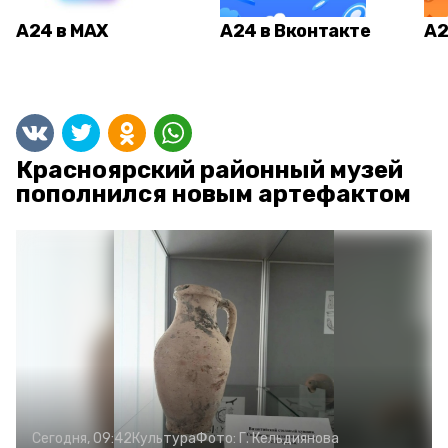
А24 в MAX
А24 в Вконтакте
А2
Красноярский районный музей
пополнился новым артефактом
Сегодня, 09:42
Культура
Фото:
Г. Кельдиянова