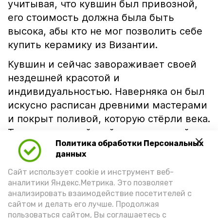
учитывая, что кувшин был привозной,
его стоимость должна была быть
высока, абы кто не мог позволить себе
купить керамику из Византии.
Кувшин и сейчас завораживает своей
нездешней красотой и
индивидуальностью. Наверняка он был
искусно расписан древними мастерами
и покрыт поливой, которую стёрли века.
Теперь византийский керамический
Политика обработки Персональных
кувшин займёт достойное место в
данных
музейной экспозиции, посвященной
Сайт использует cookie и инструмент веб-
далекому прошлому нашей малой
аналитики Яндекс.Метрика. Это позволяет
родины. Полюбоваться им сможет
анализировать взаимодействие посетителей с
каждый посетитель Красноярского
сайтом и делать его лучше. Продолжая
районного музея.
пользоваться сайтом, Вы соглашаетесь с