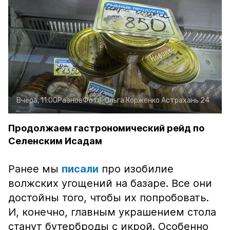
Вчера, 11:00
Разное
Фото:
Ольга Корженко
Астрахань 24
Продолжаем гастрономический рейд по
Селенским Исадам
Ранее мы
писали
про изобилие
волжских угощений на базаре. Все они
достойны того, чтобы их попробовать.
И, конечно, главным украшением стола
станут бутерброды с икрой. Особенно