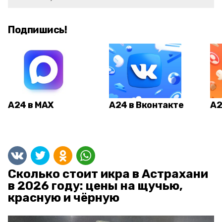
Подпишись!
А24 в MAX
А24 в Вконтакте
А2
Сколько стоит икра в Астрахани
в 2026 году: цены на щучью,
красную и чёрную