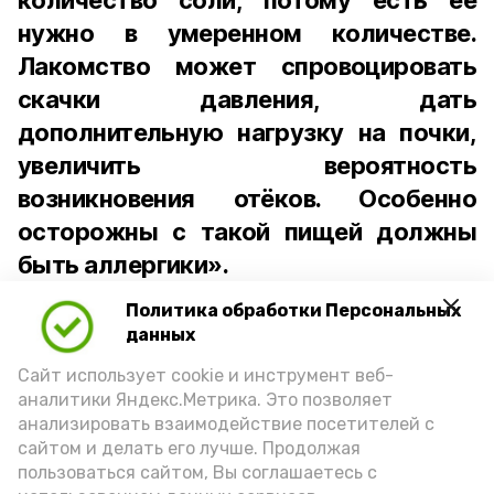
количество соли, потому есть её
нужно в умеренном количестве.
Лакомство может спровоцировать
скачки давления, дать
дополнительную нагрузку на почки,
увеличить вероятность
возникновения отёков. Особенно
осторожны с такой пищей должны
быть аллергики».
Политика обработки Персональных
Для взрослого человека безопасной
данных
порцией икры считается 30-50 граммов
(2-3 ложки). При этом следует обратить
Сайт использует cookie и инструмент веб-
аналитики Яндекс.Метрика. Это позволяет
внимание на хлеб, с которым она
анализировать взаимодействие посетителей с
подаётся: лучше выбирать
сайтом и делать его лучше. Продолжая
цельнозерновой, с мукой грубого
пользоваться сайтом, Вы соглашаетесь с