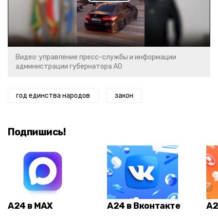
Play
Video
Видео: управление пресс-службы и информации
администрации губернатора АО
год единства народов
закон
Подпишись!
А24 в MAX
А24 в Вконтакте
А2