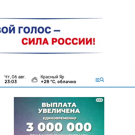
чт, 06 авг.
Красный Яр
23:03
+
28
°С,
облачно