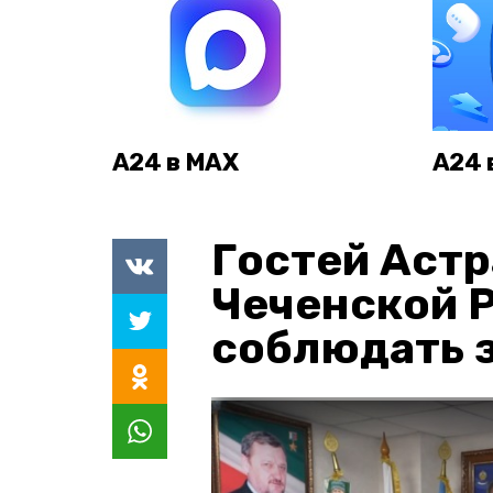
А24 в MAX
А24 
Гостей Астр
Чеченской 
соблюдать з