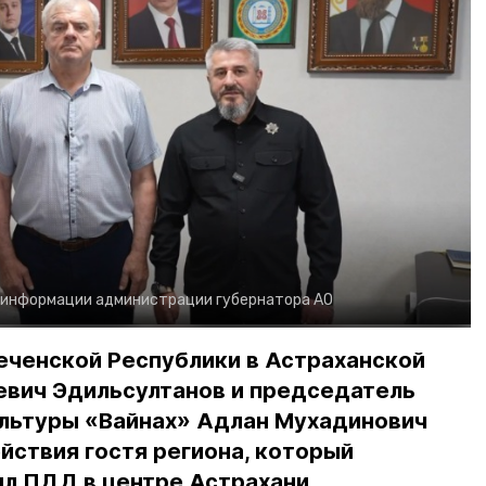
 информации администрации губернатора АО
еченской Республики в Астраханской
евич Эдильсултанов и председатель
льтуры «Вайнах» Адлан Мухадинович
йствия гостя региона, который
л ПДД в центре Астрахани