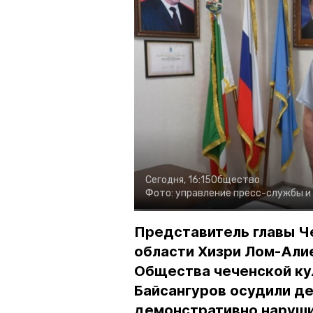
Сегодня, 16:15
Общество
Фото:
управление пресс-службы и
Представитель главы Ч
области Хизри Лом-Али
Общества чеченской ку
Байсангуров осудили де
демонстративно наруши