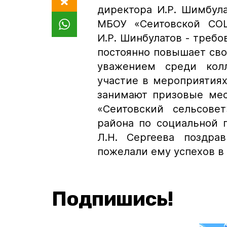
директора И.Р. Шимбула
МБОУ «Сеитовской СОШ
И.Р. Шинбулатов - требо
постоянно повышает сво
уважением среди колл
участие в мероприятия
занимают призовые мест
«Сеитовский сельсове
района по социальной п
Л.Н. Сергеева поздра
пожелали ему успехов в 
Подпишись!