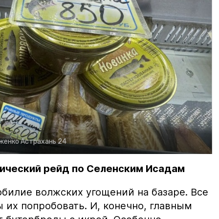
рженко
Астрахань 24
ический рейд по Селенским Исадам
билие волжских угощений на базаре. Все
ы их попробовать. И, конечно, главным