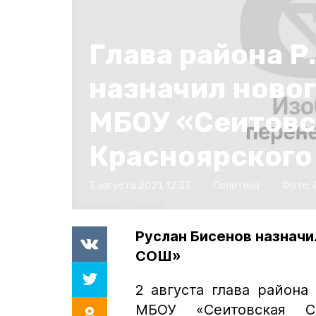
Глава района Р
назначил ново
МБОУ «Сеитов
Красноярского
3 августа 2021, 12:33
Политика
Фото:
Руслан Бисенов назнач
СОШ»
2 августа глава района
МБОУ «Сеитовская С