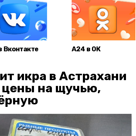
в Вконтакте
А24 в ОК
ит икра в Астрахани
: цены на щучью,
чёрную