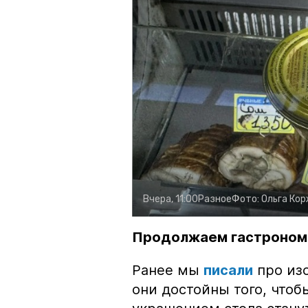
Вчера, 11:00
Разное
Фото:
Ольга Ко
Продолжаем гастроном
Ранее мы
писали
про изо
они достойны того, чтоб