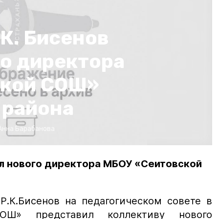
.К. Бисенов
го директора
ской СОШ»
 района
Анна Барабанова
ил нового директора МБОУ «Сеитовской
 Р.К.Бисенов на педагогическом совете в
ОШ» представил коллективу нового