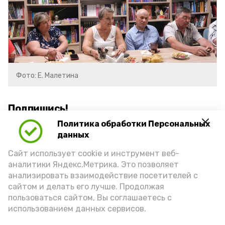
Фото: Е. Малетина
Подпишись!
Политика обработки Персональных
данных
Сайт использует cookie и инструмент веб-
аналитики Яндекс.Метрика. Это позволяет
анализировать взаимодействие посетителей с
А24 в MAX
А24 в Вконтакте
А2
сайтом и делать его лучше. Продолжая
пользоваться сайтом, Вы соглашаетесь с
использованием данных сервисов.