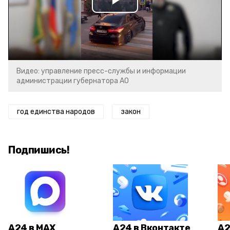
Play
Video
Видео: управление пресс-службы и информации
администрации губернатора АО
год единства народов
закон
Подпишись!
А24 в MAX
А24 в Вконтакте
А2