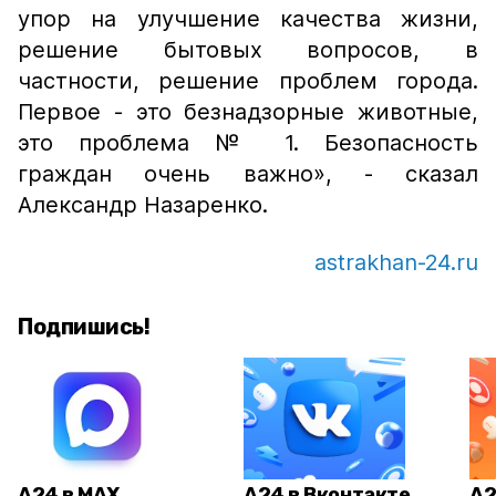
упор на улучшение качества жизни,
решение бытовых вопросов, в
частности, решение проблем города.
Первое - это безнадзорные животные,
это проблема № 1. Безопасность
граждан очень важно»,
- сказал
Александр Назаренко.
astrakhan-24.ru
Подпишись!
А24 в MAX
А24 в Вконтакте
А2