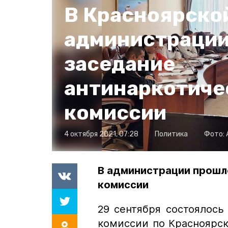
В Красноярско
администрации
заседание
антинаркотиче
комиссии
4 октября 2021, 07:28
Политика
Фото:
В администрации прошл
комиссии
29 сентября состоялось
комиссии по Красноярс