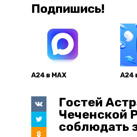
Подпишись!
А24 в MAX
А24 
Гостей Астр
Чеченской 
соблюдать з