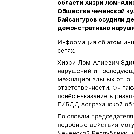
области Хизри Лом-Али
Общества чеченской ку
Байсангуров осудили де
демонстративно наруши
Информация об этом инц
сетях.
Хизри Лом-Алиевич Эдил
нарушений и последующе
межнациональных отноше
ответственности. Он та
понёс наказание в резу
ГИБДД Астраханской обл
По словам председателя
подобные действия могу
Чеченской Республики, 