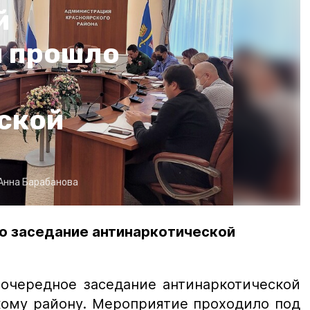
й
 прошло
ской
Анна Барабанова
о заседание антинаркотической
 очередное заседание антинаркотической
кому району. Мероприятие проходило под