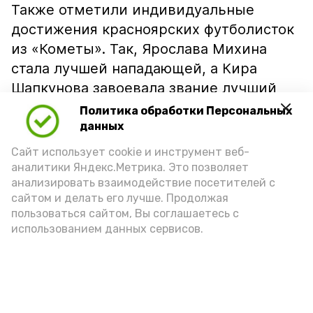
Также отметили индивидуальные
достижения красноярских футболисток
из «Кометы». Так, Ярослава Михина
стала лучшей нападающей, а Кира
Шапкунова завоевала звание лучший
бомбардир.
Политика обработки Персональных
данных
Сайт использует cookie и инструмент веб-
«Благодарим всех участников,
аналитики Яндекс.Метрика. Это позволяет
тренеров-преподавателей и
анализировать взаимодействие посетителей с
зрителей за активное участие и
сайтом и делать его лучше. Продолжая
пользоваться сайтом, Вы соглашаетесь с
поддержку! Ваша энергия и
использованием данных сервисов.
стремление к победе сделали этот
турнир ярким и незабываемым.
Желаем всем новых спортивных
достижений и побед!»