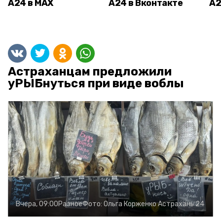
А24 в MAX
А24 в Вконтакте
А2
Астраханцам предложили
уРЫБнуться при виде воблы
Вчера, 09:00
Разное
Фото:
Ольга Корженко
Астрахань 24